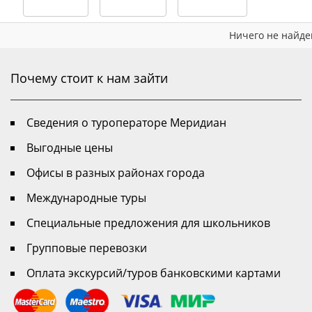
Горка
нью
Ничего не найде
У
Александра
Самара
Почему стоит к нам зайти
Гармония
Виктория
Приморская
Сведения о туроператоре Меридиан
ракушка
Выгодные цены
Приморская
жемчужина
Офисы в разных районах города
Приморский
База
Международные туры
отдыха
Специальные предложения для школьников
"Радужная"
На
Групповые перевозки
Павлова
Оплата экскурсий/туров банковскими картами
Натали
Уют
У