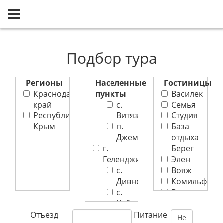
Главная
Подбор тура
Подбор тура
Регионы
Населенные
Гостиницы
Краснодарский
пункты
Василек
край
с.
Семья
Республика
Витязево
Студия
Крым
п.
База
Джемете
отдыха
г.
Берег
Геленджик
Элен
с.
Вояж
Дивноморское
Комильфо
с.
В
Кабардинка
гостях
пгт.
у
Отъезд
Питание